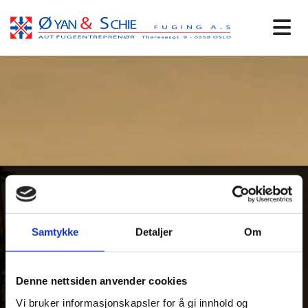
Om oss
Samtykke
Detaljer
Om
Øyan & Schie Fuging A/S er Norges eldste og største
autoriserte fugeentreprenør. Vi har vært i bransjen helt
siden 1969.
Denne nettsiden anvender cookies
Vi bruker informasjonskapsler for å gi innhold og