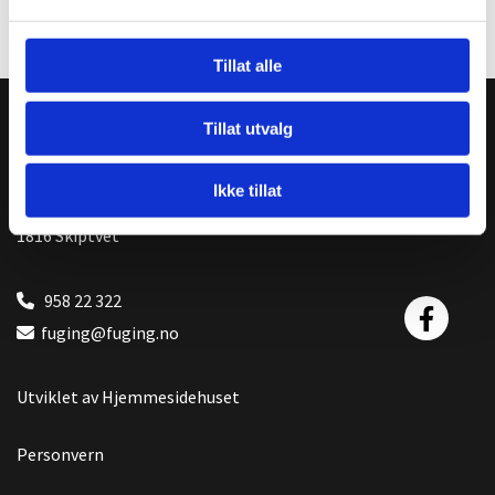
året med svært gode referanser.
Tillat alle
Tillat utvalg
Øyan & Schie Fuging AS
Ikke tillat
Askimveien 199
1816 Skiptvet
958 22 322

fuging@fuging.no

Utviklet av
Hjemmesidehuset
Personvern