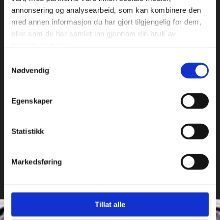
l
Fuging av fliser og bad
annonsering og analysearbeid, som kan kombinere den
d
med annen informasjon du har gjort tilgjengelig for dem,
s
eller som de har samlet inn gjennom din bruk av
t
Fuging av belegg
e
tjenestene deres.
o
Samtykkevalg
Tunellfuging
g
Nødvendig
s
t
Elementfuging
Egenskaper
ø
r
s
Fuging av konstruksjoner med brannkrav
Statistikk
t
e
Dilatasjosfuging
a
Markedsføring
u
t
o
r
Tillat alle
i