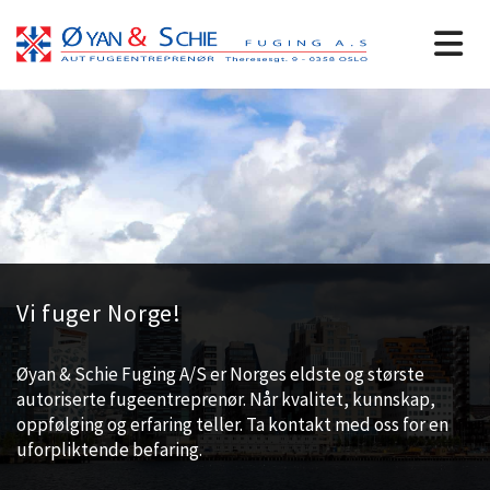
V
Vi fuger Norge!
i
Øyan & Schie Fuging A/S er Norges eldste og største
f
autoriserte fugeentreprenør. Når kvalitet, kunnskap,
u
oppfølging og erfaring teller. Ta kontakt med oss for en
g
uforpliktende befaring.
e