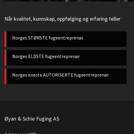
r
.
N
Når kvalitet, kunnskap, oppfølging og erfaring teller
å
r
k
Norges STØRSTE fugeentreprenør
v
a
l
Norges ELDSTE fugeentreprenør
i
t
Norges eneste AUTORISERTE fugeentreprenør
e
t
,
k
u
n
n
Øyan & Schie Fuging AS
s
k