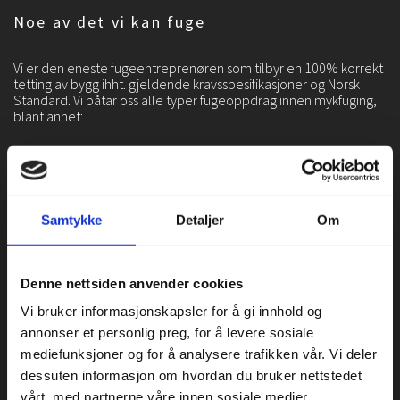
e
Noe av det vi kan fuge
F
u
Vi er den eneste fugeentreprenøren som tilbyr en 100% korrekt
g
tetting av bygg ihht. gjeldende kravsspesifikasjoner og Norsk
i
Standard. Vi påtar oss alle typer fugeoppdrag innen mykfuging,
n
blant annet:
g
A
/
Fuging av vinduer og dører innvendig og utvendig
S
e
Samtykke
Detaljer
Om
r
Diverse finishfuging, skap, gerikter og listverk
N
o
Denne nettsiden anvender cookies
Fuging av glass- og aluminiumsfelter
r
Vi bruker informasjonskapsler for å gi innhold og
g
annonser et personlig preg, for å levere sosiale
e
Kjøkkenfuging
mediefunksjoner og for å analysere trafikken vår. Vi deler
s
dessuten informasjon om hvordan du bruker nettstedet
e
vårt, med partnerne våre innen sosiale medier,