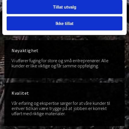
Solid erfaring
s
Tillat utvalg
e
Vi er Norges største og eneste autoriserte
r
fugeentreprenør. Vi har utført små og store jobber i hele
Norge gjennom 50 år.
t
Ikke tillat
e
f
u
g
Nøyaktighet
e
Vi utfører fuging for store og små entreprenører. Alle
e
kunder er like viktige og får samme oppfølging.
n
t
r
e
Kvalitet
p
Vår erfaring og ekspertise sørger for at våre kunder til
r
enhver tid kan være trygge på at jobben er korrekt
e
utført med riktige materialer.
n
ø