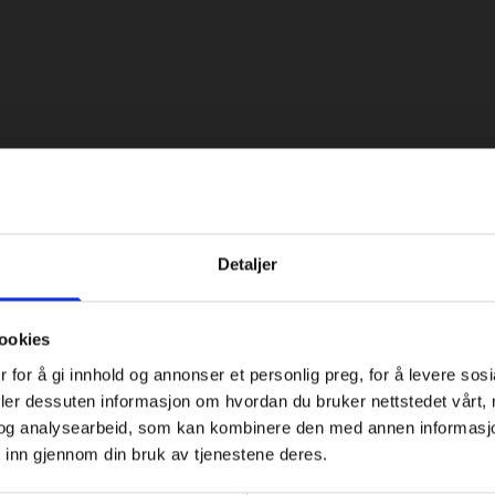
 en 100% korrekt tetting av bygg ihht. gjeldende
tar oss alle typer fugeoppdrag innen mykfuging, blant
Detaljer
ookies
 for å gi innhold og annonser et personlig preg, for å levere sos
tvendig
Diverse finishfuging, skap,
deler dessuten informasjon om hvordan du bruker nettstedet vårt,
og analysearbeid, som kan kombinere den med annen informasjon d
 inn gjennom din bruk av tjenestene deres.
Kjøkkenfuging