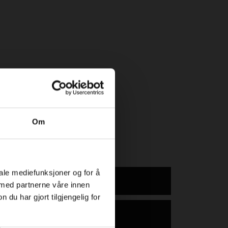
Om
iale mediefunksjoner og for å
 gerikter og listverk
 med partnerne våre innen
u har gjort tilgjengelig for