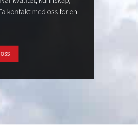
Når kvalitet, kunnskap,
 Ta kontakt med oss for en
 OSS