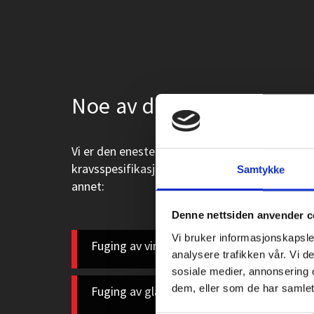
h
i
e
F
Noe av det vi kan fuge
u
g
Vi er den eneste fugeentreprenøren som tilbyr
i
kravsspesifikasjoner og Norsk Standard. Vi på
Samtykke
annet:
n
Denne nettsiden anvender c
g
Vi bruker informasjonskapsler
A
Fuging av vinduer og dører innvendig og u
analysere trafikken vår. Vi 
/
sosiale medier, annonsering 
dem, eller som de har samlet
Fuging av glass- og aluminiumsfelter
S