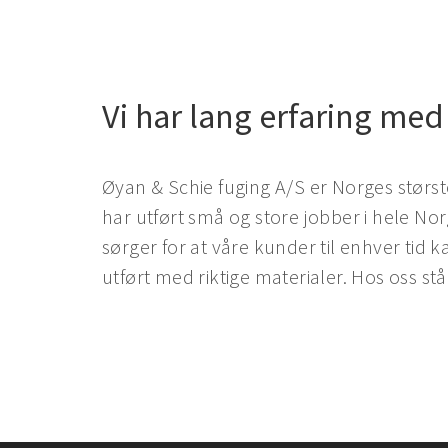
g
e
Vi har lang erfaring med
!
Øyan & Schie fuging A/S er Norges størst
Ø
har utført små og store jobber i hele No
y
sørger for at våre kunder til enhver tid 
utført med riktige materialer. Hos oss står 
a
n
&
S
c