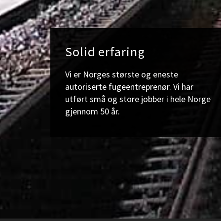
t
e
o
Solid erfaring
g
Vi er Norges største og eneste
s
autoriserte fugeentreprenør. Vi har
t
utført små og store jobber i hele Norge
gjennom 50 år.
ø
r
s
t
e
a