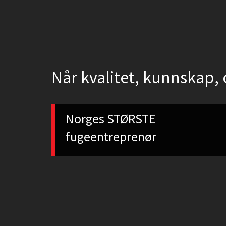
u
t
o
r
Når kvalitet, kunnskap, 
i
s
e
Norges STØRSTE
r
fugeentreprenør
t
e
f
u