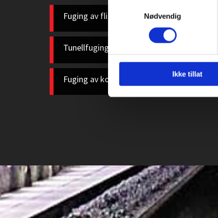
Samtykkevalg
e
Fuging av fliser og bad
Nødvendig
r
N
Tunellfuging
o
Ikke tillat
r
Fuging av konstruksjoner med brannkrav
g
e
s
e
l
d
s