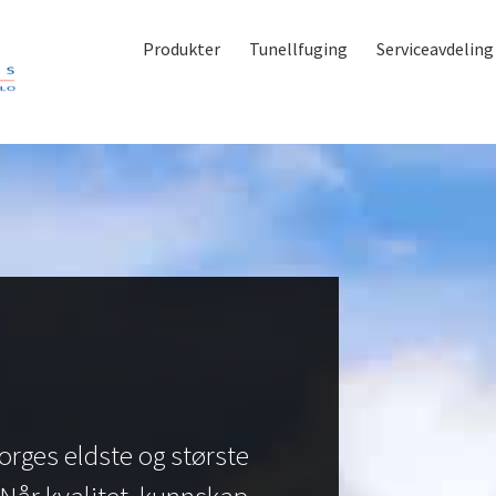
Produkter
Tunellfuging
Serviceavdeling
orges eldste og største